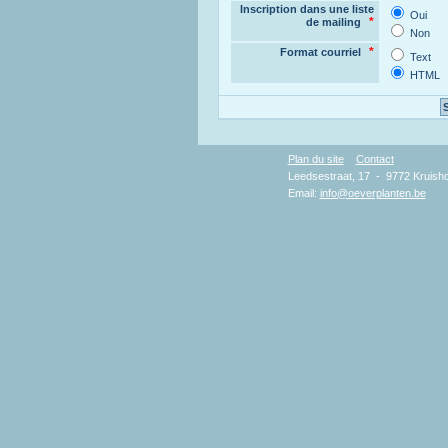
Inscription dans une liste
Oui
*
de mailing
Non
*
Format courriel
Text
HTML
Plan du site
Contact
Copy
Leedsestraat, 17 - 9772 Kruisho
Email:
info@oeverplanten.be
D