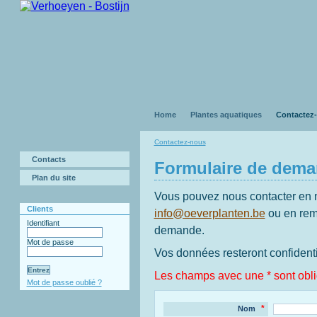
Home
Plantes aquatiques
Contactez
Contactez-nous
Contacts
Formulaire de dema
Plan du site
Vous pouvez nous contacter en n
Clients
info@oeverplanten.be
ou en remp
Identifiant
demande.
Mot de passe
Vos données resteront confidentie
Les champs avec une * sont oblig
Mot de passe oublié ?
*
Nom