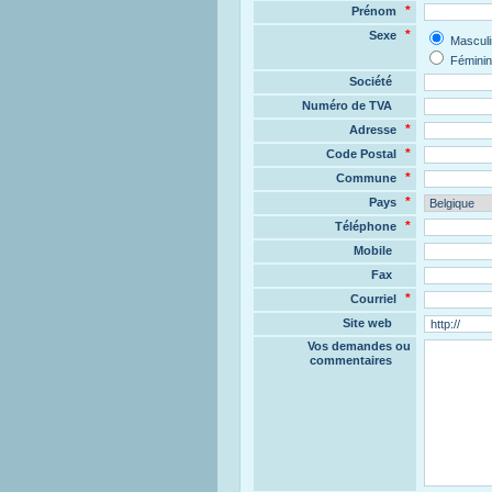
*
Prénom
*
Sexe
Masculi
Féminin
Société
Numéro de TVA
*
Adresse
*
Code Postal
*
Commune
*
Pays
*
Téléphone
Mobile
Fax
*
Courriel
Site web
Vos demandes ou
commentaires