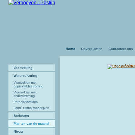
Home
Oeverplanten
Contacteer ons
Voorstelling
Waterzuivering
Vloeivelden met
oppervlaktestroming
Vloeivelden met
onderstroming
Percolatievelden
Land- tuinbouwbedrijven
Berichten
Planten van de maand
Nieuw