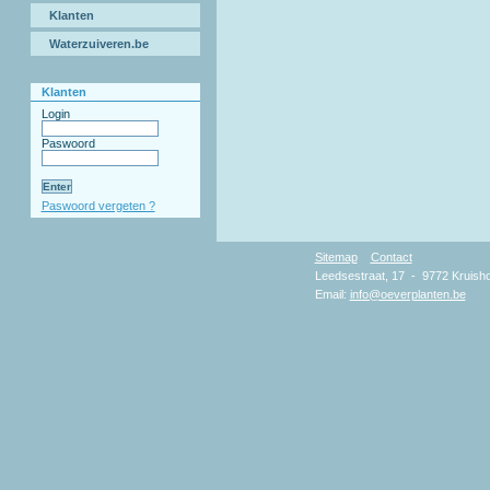
Klanten
Waterzuiveren.be
Klanten
Login
Paswoord
Paswoord vergeten ?
Sitemap
Contact
Copyr
Leedsestraat, 17 - 9772 Kruisho
Email:
info@oeverplanten.be
D