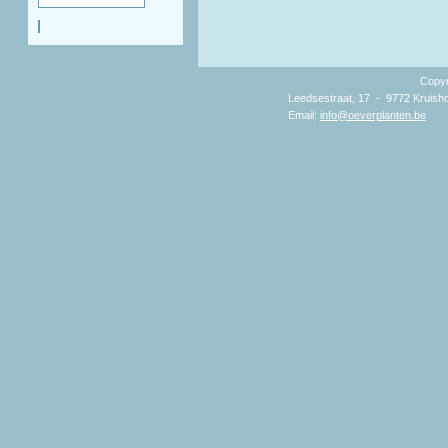
Copyright 2
Leedsestraat, 17 - 9772 Kruisho
Email:
info@oeverplanten.be
D