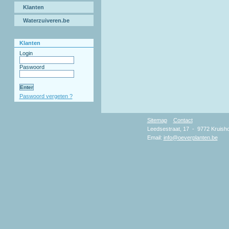
Klanten
Waterzuiveren.be
Klanten
Login
Paswoord
Paswoord vergeten ?
Sitemap
Contact
Copyr
Leedsestraat, 17 - 9772 Kruisho
Email:
info@oeverplanten.be
D