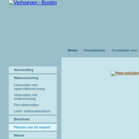
Home
Oeverplanten
Contacteer ons
Voorstelling
Waterzuivering
Vloeivelden met
oppervlaktestroming
Vloeivelden met
onderstroming
Percolatievelden
Land- tuinbouwbedrijven
Berichten
Planten van de maand
Nieuw