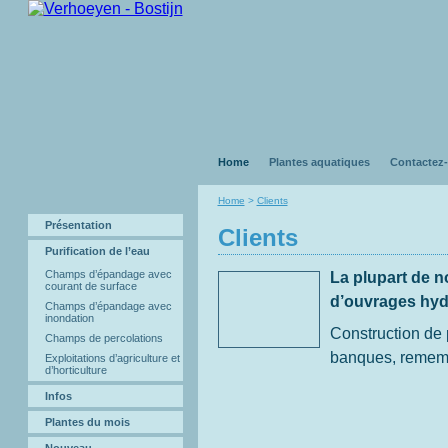
Home
Plantes aquatiques
Contactez
Home
>
Clients
Présentation
Clients
Purification de l’eau
Champs d’épandage avec
La plupart de n
courant de surface
d’ouvrages hyd
Champs d’épandage avec
inondation
Construction de 
Champs de percolations
banques, remembr
Exploitations d’agriculture et
d’horticulture
Infos
Plantes du mois