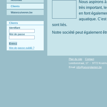
Nouveau
Nous aspirons à 
Clients
très important, l
Waterzuiveren.be
en font également
aquatique. C'est
Clients
sont liés.
Identifiant
Notre société peut également êtr
Mot de passe
Mot de passe oublié ?
Plan du site
Contact
Copy
Leedsestraat, 17 - 9772 Kruisho
Email:
info@oeverplanten.be
D