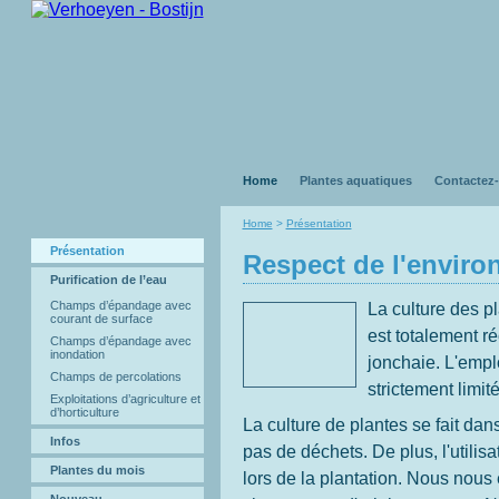
Home
Plantes aquatiques
Contactez
Home
>
Présentation
Présentation
Respect de l'envir
Purification de l’eau
Champs d’épandage avec
La culture des p
courant de surface
est totalement r
Champs d’épandage avec
inondation
jonchaie. L'empl
Champs de percolations
strictement limité
Exploitations d’agriculture et
d’horticulture
La culture de plantes se fait da
Infos
pas de déchets. De plus, l'utilisa
Plantes du mois
lors de la plantation. Nous nous