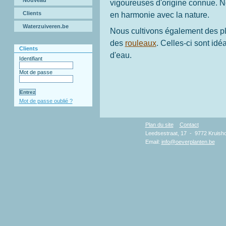
Nouveau
vigoureuses d'origine connue. No
en harmonie avec la nature.
Clients
Waterzuiveren.be
Nous cultivons également des p
des
rouleaux
. Celles-ci sont idé
Clients
d'eau.
Identifiant
Mot de passe
Mot de passe oublié ?
Plan du site
Contact
Copy
Leedsestraat, 17 - 9772 Kruisho
Email:
info@oeverplanten.be
D