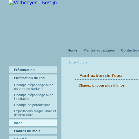
Home
Plantes aquatiques
Contactez
Home
>
Infos
Présentation
Purification de l’eau
Purification de l’eau
Champs d’épandage avec
Cliquez ici pour plus d'infos
courant de surface
Champs d’épandage avec
inondation
Champs de percolations
Exploitations d’agriculture et
d’horticulture
Infos
Plantes du mois