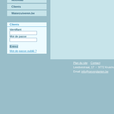
Nouveau
Clients
Waterzuiveren.be
Clients
Identifiant
Mot de passe
Mot de passe oublié ?
Plan du site
Contact
Copy
Leedsestraat, 17 - 9772 Kruisho
Email:
info@oeverplanten.be
D